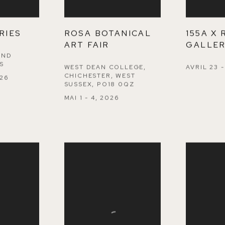
RIES
ROSA BOTANICAL
155A X
ART FAIR
GALLE
AND
S
WEST DEAN COLLEGE,
AVRIL 23 -
CHICHESTER, WEST
026
SUSSEX, PO18 0QZ
MAI 1 - 4, 2026