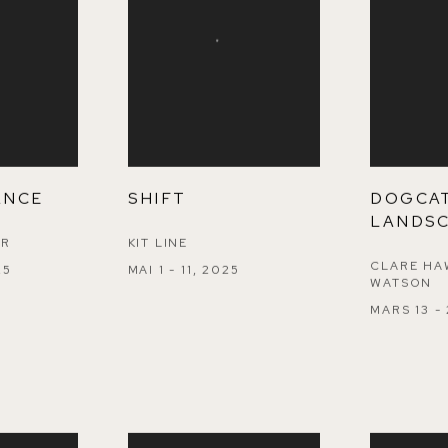
ANCE
SHIFT
DOGCA
LANDS
ER
KIT LINE
CLARE HA
25
MAI 1 - 11, 2025
WATSON
MARS 13 -