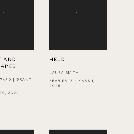
T AND
HELD
CAPES
LAURA SMITH
WARD | GRANT
FÉVRIER 13 - MARS 1,
2025
 29, 2025