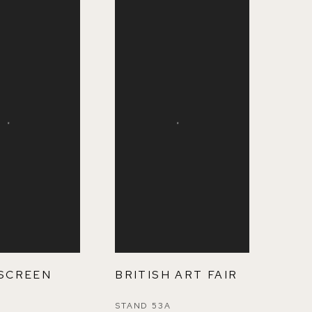
SCREEN
BRITISH ART FAIR
S
STAND 53A