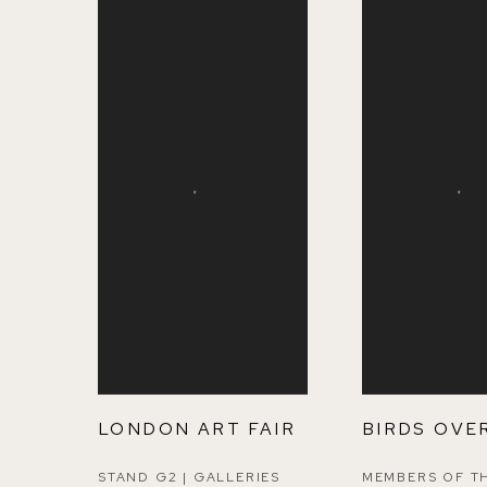
LONDON ART FAIR
BIRDS OVE
STAND G2 | GALLERIES
MEMBERS OF T